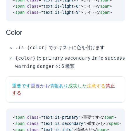
<
span
 class
=
"
text is-light-7
"
>ライト</
span
>
<
span
 class
=
"
text is-light-8
"
>ライト</
span
>
<
span
 class
=
"
text is-light-9
"
>ライト</
span
>
Color
.is-{color}
でテキストに色を付けます
{color}
primary
secondary
info
success
は
warning
danger
の 6 種類
重要です
重要かも
情報あり
成功した
注意する
禁止
する
<
span
 class
=
"
text is-primary
"
>重要です</
span
>
<
span
 class
=
"
text is-secondary
"
>重要かも</
span
>
<
span
 class
=
"
text is-info
"
>情報あり</
span
>