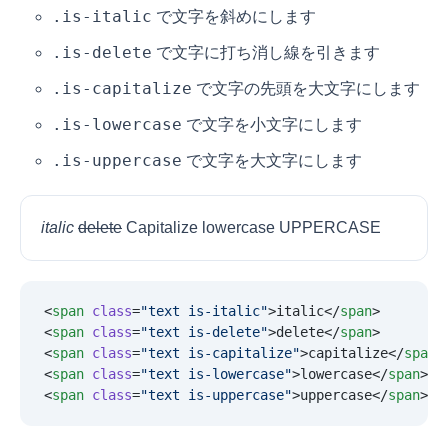
.is-italic
で文字を斜めにします
.is-delete
で文字に打ち消し線を引きます
.is-capitalize
で文字の先頭を大文字にします
.is-lowercase
で文字を小文字にします
.is-uppercase
で文字を大文字にします
italic
delete
Capitalize
lowercase
UPPERCASE
<
span
 class
=
"
text is-italic
"
>italic</
span
>
<
span
 class
=
"
text is-delete
"
>delete</
span
>
<
span
 class
=
"
text is-capitalize
"
>capitalize</
span
>
<
span
 class
=
"
text is-lowercase
"
>lowercase</
span
>
<
span
 class
=
"
text is-uppercase
"
>uppercase</
span
>