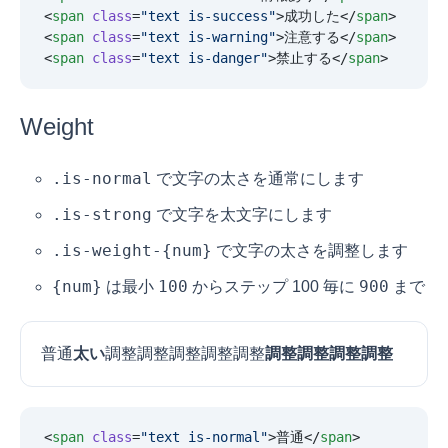
<
span
 class
=
"
text is-success
"
>成功した</
span
>
<
span
 class
=
"
text is-warning
"
>注意する</
span
>
<
span
 class
=
"
text is-danger
"
>禁止する</
span
>
Weight
.is-normal
で文字の太さを通常にします
.is-strong
で文字を太文字にします
.is-weight-{num}
で文字の太さを調整します
{num}
100
900
は最小
からステップ 100 毎に
まで
普通
太い
調整
調整
調整
調整
調整
調整
調整
調整
調整
<
span
 class
=
"
text is-normal
"
>普通</
span
>