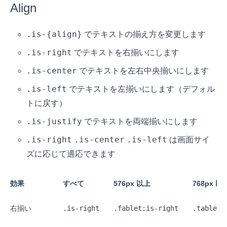
Align
.is-{align}
でテキストの揃え方を変更します
.is-right
でテキストを右揃いにします
.is-center
でテキストを左右中央揃いにします
.is-left
でテキストを左揃いにします（デフォル
トに戻す）
.is-justify
でテキストを両端揃いにします
.is-right
.is-center
.is-left
は画面サイ
ズに応じて適応できます
効果
すべて
576px 以上
768px 以
右揃い
.is-right
.fablet:is-right
.tablet: