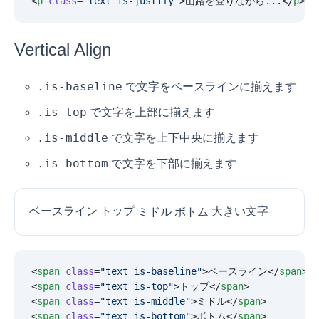
<
p
 class
=
"
text is-justify
"
>山路を登りながら...</
p
>
Vertical Align
.is-baseline
で文字をベースラインに揃えます
.is-top
で文字を上部に揃えます
.is-middle
で文字を上下中央に揃えます
.is-bottom
で文字を下部に揃えます
ベースライン
トップ
大きい文字
ミドル
ボトム
<
span
 class
=
"
text is-baseline
"
>ベースライン</
span
>
<
span
 class
=
"
text is-top
"
>トップ</
span
>
<
span
 class
=
"
text is-middle
"
>ミドル</
span
>
<
span
 class
=
"
text is-bottom
"
>ボトム</
span
>