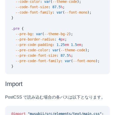
  --code-color
:
 var
(
--theme-code
);
  --code-font-size
:
 87.5
%
;
  --code-font-family
:
 var
(
--font-mono
);
}
.pre
 {
  --pre-bg
:
 var
(
--theme-bg-2
);
  --pre-border-radius
:
 4
px
;
  --pre-code-padding
:
 1.25
em
 1.5
em
;
  --pre-code-color
:
 var
(
--theme-code
);
  --pre-code-font-size
:
 87.5
%
;
  --pre-code-font-family
:
 var
(
--font-mono
);
}
Import
PostCSS で読み込む場合の各パスは以下となります。
@import
 "
musubii/src/elements/text/main.css
"
;