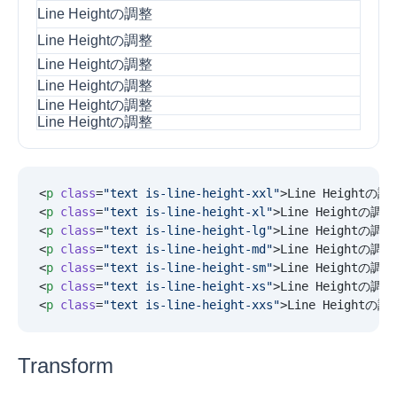
Line Heightの調整
Line Heightの調整
Line Heightの調整
Line Heightの調整
Line Heightの調整
Line Heightの調整
<
p
 class
=
"
text is-line-height-xxl
"
>Line Heightの調
<
p
 class
=
"
text is-line-height-xl
"
>Line Heightの調整
<
p
 class
=
"
text is-line-height-lg
"
>Line Heightの調整
<
p
 class
=
"
text is-line-height-md
"
>Line Heightの調整
<
p
 class
=
"
text is-line-height-sm
"
>Line Heightの調整
<
p
 class
=
"
text is-line-height-xs
"
>Line Heightの調整
<
p
 class
=
"
text is-line-height-xxs
"
>Line Heightの調
Transform