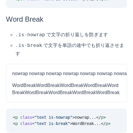
Word Break
.is-nowrap
で文字の折り返しを防ぎます
.is-break
で文字を単語の途中でも折り返させま
す
nowrap nowrap nowrap nowrap nowrap nowrap nowrap 
WordBreakWordBreakWordBreakWordBreakWord
BreakWordBreakWordBreakWordBreakWordBreak
<
p
 class
=
"
text is-nowrap
"
>nowrap...</
p
>
<
p
 class
=
"
text is-break
"
>WordBreak...</
p
>