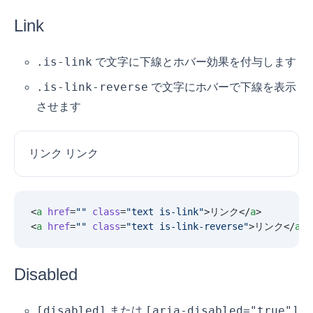
Link
.is-link
で文字に下線とホバー効果を付与します
.is-link-reverse
で文字にホバーで下線を表示
させます
リンク
リンク
<
a
 href
=
""
 class
=
"
text is-link
"
>リンク</
a
>
<
a
 href
=
""
 class
=
"
text is-link-reverse
"
>リンク</
a
>
Disabled
[disabled]
[aria-disabled="true"]
または