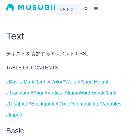
v8.6.0
MAIN
GUIDES
BA
Text
Docs
Introduction
テキストを装飾するエレメント CSS。
Demo
Setup
GitHub
Migration
TABLE OF CONTENTS
Optimize
Basic
Dark
Light
Color
Weight
Line Height
Transform
Align
Vertical Align
Word Break
Link
Disabled
Blockquote
Code
Compatible
Variables
Import
Basic