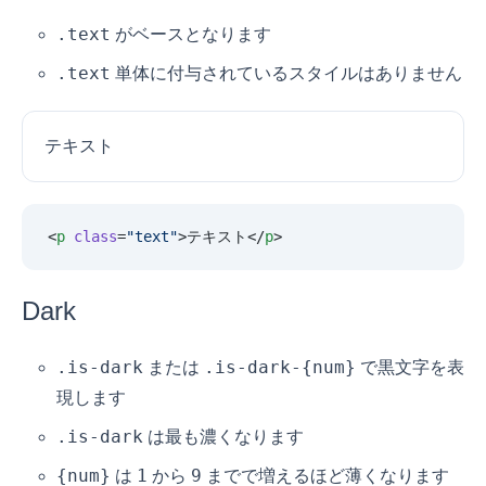
.text
がベースとなります
.text
単体に付与されているスタイルはありません
テキスト
<
p
 class
=
"
text
"
>テキスト</
p
>
Dark
.is-dark
.is-dark-{num}
または
で黒文字を表
現します
.is-dark
は最も濃くなります
{num}
1
9
は
から
までで増えるほど薄くなります