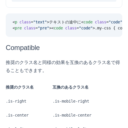
<
p
 class
=
"
text
"
>テキストの途中に<
code
 class
=
"
code
"
>c
<
pre
 class
=
"
pre
"
><
code
 class
=
"
code
"
>.my-css { colo
Compatible
推奨のクラス名と同様の効果を互換のあるクラス名で得
ることもできます。
推奨のクラス名
互換のあるクラス名
.is-right
.is-mobile-right
.is-center
.is-mobile-center