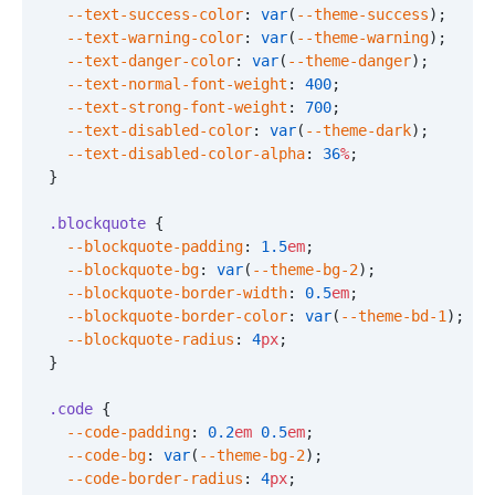
  --text-success-color
:
 var
(
--theme-success
);
  --text-warning-color
:
 var
(
--theme-warning
);
  --text-danger-color
:
 var
(
--theme-danger
);
  --text-normal-font-weight
:
 400
;
  --text-strong-font-weight
:
 700
;
  --text-disabled-color
:
 var
(
--theme-dark
);
  --text-disabled-color-alpha
:
 36
%
;
}
.blockquote
 {
  --blockquote-padding
:
 1.5
em
;
  --blockquote-bg
:
 var
(
--theme-bg-2
);
  --blockquote-border-width
:
 0.5
em
;
  --blockquote-border-color
:
 var
(
--theme-bd-1
);
  --blockquote-radius
:
 4
px
;
}
.code
 {
  --code-padding
:
 0.2
em
 0.5
em
;
  --code-bg
:
 var
(
--theme-bg-2
);
  --code-border-radius
:
 4
px
;