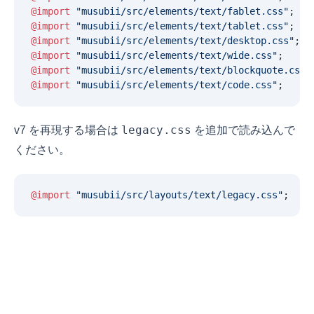
@import
 "
musubii/src/elements/text/fablet.css
"
;
@import
 "
musubii/src/elements/text/tablet.css
"
;
@import
 "
musubii/src/elements/text/desktop.css
"
;
@import
 "
musubii/src/elements/text/wide.css
"
;
@import
 "
musubii/src/elements/text/blockquote.css
"
@import
 "
musubii/src/elements/text/code.css
"
;
legacy.css
v7 を再現する場合は
を追加で読み込んで
ください。
@import
 "
musubii/src/layouts/text/legacy.css
"
;