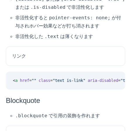
.is-disabled
または
で非活性化します
pointer-events: none;
非活性化すると
が付
与されホバー効果などが打ち消されます
.text
非活性化した
は薄くなります
リンク
<
a
 href
=
""
 class
=
"
text is-link
"
 aria-disabled
=
"
tru
Blockquote
.blockquote
で引用の装飾を作れます