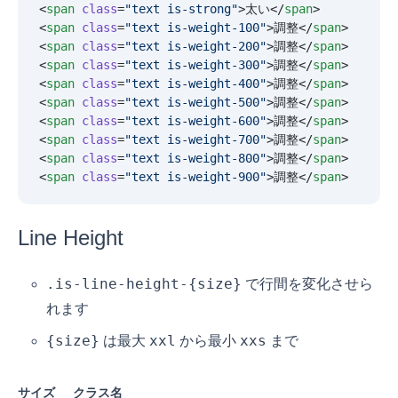
<
span
 class
=
"
text is-strong
"
>太い</
span
>
<
span
 class
=
"
text is-weight-100
"
>調整</
span
>
<
span
 class
=
"
text is-weight-200
"
>調整</
span
>
<
span
 class
=
"
text is-weight-300
"
>調整</
span
>
<
span
 class
=
"
text is-weight-400
"
>調整</
span
>
<
span
 class
=
"
text is-weight-500
"
>調整</
span
>
<
span
 class
=
"
text is-weight-600
"
>調整</
span
>
<
span
 class
=
"
text is-weight-700
"
>調整</
span
>
<
span
 class
=
"
text is-weight-800
"
>調整</
span
>
<
span
 class
=
"
text is-weight-900
"
>調整</
span
>
Line Height
.is-line-height-{size}
で行間を変化させら
れます
{size}
xxl
xxs
は最大
から最小
まで
サイズ
クラス名