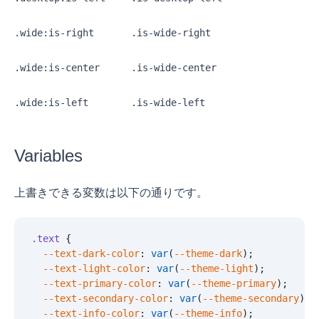
.wide:is-right
.is-wide-right
.wide:is-center
.is-wide-center
.wide:is-left
.is-wide-left
Variables
上書きできる変数は以下の通りです。
.text
 {
  --text-dark-color
:
 var
(
--theme-dark
);
  --text-light-color
:
 var
(
--theme-light
);
  --text-primary-color
:
 var
(
--theme-primary
);
  --text-secondary-color
:
 var
(
--theme-secondary
);
  --text-info-color
:
 var
(
--theme-info
);