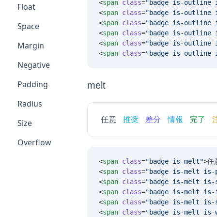
<
span
 class
=
"
badge is-outline 
Float
<
span
 class
=
"
badge is-outline 
<
span
 class
=
"
badge is-outline 
Space
<
span
 class
=
"
badge is-outline 
<
span
 class
=
"
badge is-outline 
Margin
<
span
 class
=
"
badge is-outline 
Negative
Padding
melt
Radius
任意
推奨
差分
情報
完了
Size
Overflow
<
span
 class
=
"
badge is-melt
"
>任
<
span
 class
=
"
badge is-melt is-
<
span
 class
=
"
badge is-melt is-
<
span
 class
=
"
badge is-melt is-
<
span
 class
=
"
badge is-melt is-
<
span
 class
=
"
badge is-melt is-