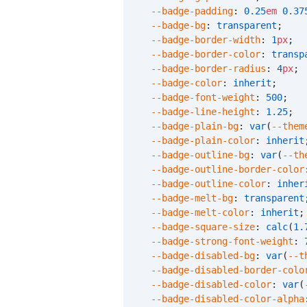
  --badge-padding
:
 0.25
em
 0.37
  --badge-bg
:
 transparent
;
  --badge-border-width
:
 1
px
;
  --badge-border-color
:
 transp
  --badge-border-radius
:
 4
px
;
  --badge-color
:
 inherit
;
  --badge-font-weight
:
 500
;
  --badge-line-height
:
 1.25
;
  --badge-plain-bg
:
 var
(
--them
  --badge-plain-color
:
 inherit
  --badge-outline-bg
:
 var
(
--th
  --badge-outline-border-color
  --badge-outline-color
:
 inher
  --badge-melt-bg
:
 transparent
  --badge-melt-color
:
 inherit
;
  --badge-square-size
:
 calc
(
1.
  --badge-strong-font-weight
:
 
  --badge-disabled-bg
:
 var
(
--t
  --badge-disabled-border-colo
  --badge-disabled-color
:
 var
(
  --badge-disabled-color-alpha