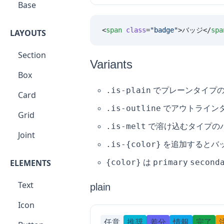
Base
<
span
 class
=
"
badge
"
>バッジ</
spa
LAYOUTS
Section
Variants
Box
.is-plain
でプレーンタイプの
Card
.is-outline
でアウトライン
Grid
.is-melt
で溶け込むタイプの
Joint
.is-{color}
を追加するとバ
ELEMENTS
{color}
primary
second
は
Text
plain
Icon
任意
推奨
差分
情報
完了