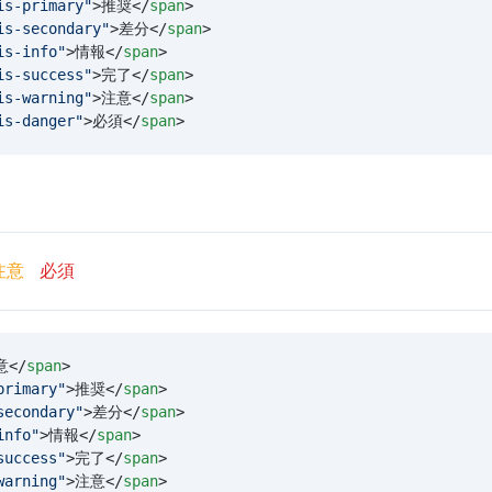
is-primary
"
>推奨</
span
>
is-secondary
"
>差分</
span
>
is-info
"
>情報</
span
>
is-success
"
>完了</
span
>
is-warning
"
>注意</
span
>
is-danger
"
>必須</
span
>
注意
必須
意</
span
>
primary
"
>推奨</
span
>
secondary
"
>差分</
span
>
info
"
>情報</
span
>
success
"
>完了</
span
>
warning
"
>注意</
span
>