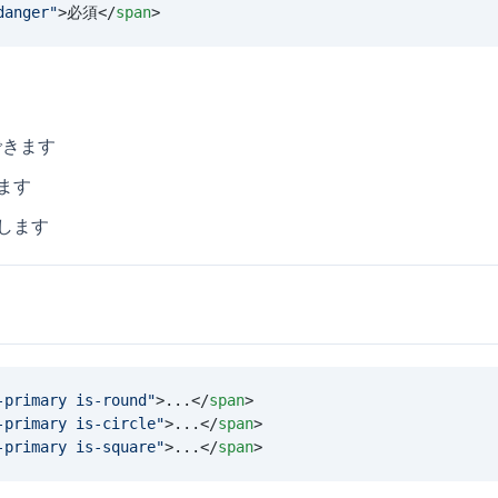
danger
"
>必須</
span
>
できます
ます
します
-primary is-round
"
>...</
span
>
-primary is-circle
"
>...</
span
>
-primary is-square
"
>...</
span
>