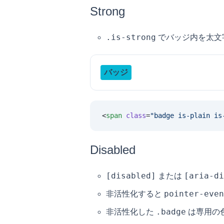
Strong
.is-strong
でバッジ内を太文
バッジ
<
span
 class
=
"
badge is-plain is
Disabled
[disabled]
[aria-di
または
pointer-even
非活性化すると
.badge
非活性化した
は専用の