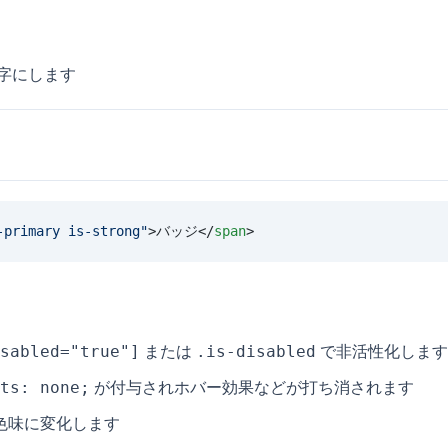
字にします
-primary is-strong
"
>バッジ</
span
>
sabled="true"]
.is-disabled
または
で非活性化します
ts: none;
が付与されホバー効果などが打ち消されます
色味に変化します