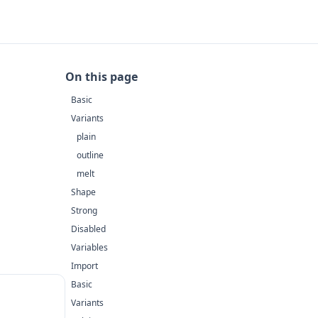
On this page
Basic
Variants
plain
outline
melt
Shape
Strong
Disabled
Variables
Import
Basic
Variants