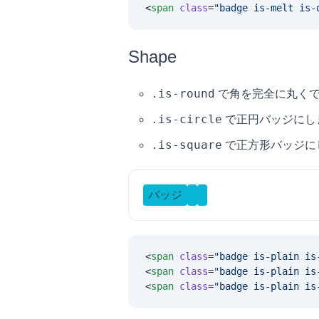
<
span
 class
=
"
badge is-melt is-
Shape
.is-round
で角を完全に丸く
.is-circle
で正円バッジにし
.is-square
で正方形バッジに
バッジ
<
span
 class
=
"
badge is-plain is
<
span
 class
=
"
badge is-plain is
<
span
 class
=
"
badge is-plain is