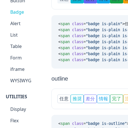
Button
Badge
Alert
<
span
 class
=
"
badge is-plain
"
>
<
span
 class
=
"
badge is-plain is
List
<
span
 class
=
"
badge is-plain is
<
span
 class
=
"
badge is-plain is
Table
<
span
 class
=
"
badge is-plain is
<
span
 class
=
"
badge is-plain is
Form
<
span
 class
=
"
badge is-plain is
iframe
outline
WYSIWYG
UTILITIES
任意
推奨
差分
情報
完了
Display
Flex
<
span
 class
=
"
badge is-outline
"