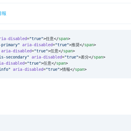
情報
ria-disabled
=
"
true
"
>任意</
span
>
-primary
"
 aria-disabled
=
"
true
"
>推奨</
span
>
 aria-disabled
=
"
true
"
>任意</
span
>
is-secondary
"
 aria-disabled
=
"
true
"
>差分</
span
>
ia-disabled
=
"
true
"
>任意</
span
>
info
"
 aria-disabled
=
"
true
"
>情報</
span
>
。