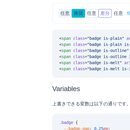
任意
推奨
任意
差分
任意
<
span
 class
=
"
badge is-plain
"
 a
<
span
 class
=
"
badge is-plain is
<
span
 class
=
"
badge is-outline
"
<
span
 class
=
"
badge is-outline 
<
span
 class
=
"
badge is-melt
"
 ar
<
span
 class
=
"
badge is-melt is-
Variables
上書きできる変数は以下の通りです
.badge
 {
  --badge-gap
:
 0.25
em
;