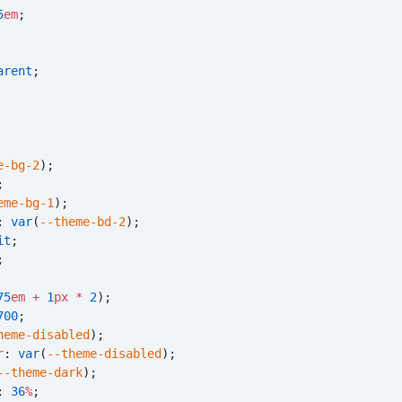
5
em
;
arent
;
e-bg-2
);
;
eme-bg-1
);
:
 var
(
--theme-bd-2
);
it
;
;
75
em
 +
 1
px
 *
 2
);
700
;
heme-disabled
);
r
:
 var
(
--theme-disabled
);
--theme-dark
);
:
 36
%
;