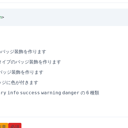
n
>
バッジ装飾を作ります
タイプのバッジ装飾を作ります
バッジ装飾を作ります
ッジに色が付きます
ary
info
success
warning
danger
の 6 種類
注意
必須