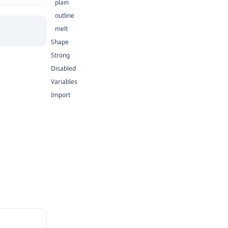
plain
outline
melt
Shape
Strong
Disabled
Variables
Import