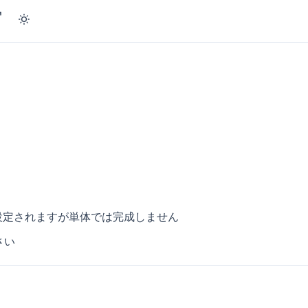
。
設定されますが単体では完成しません
さい