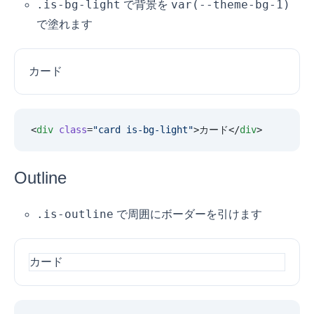
.is-bg-light
var(--theme-bg-1)
で背景を
で塗れます
カード
<
div
 class
=
"
card is-bg-light
"
>カード</
div
>
Outline
.is-outline
で周囲にボーダーを引けます
カード