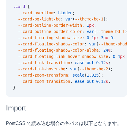
.card
 {
  --card-overflow
:
 hidden
;
  --card-bg-light-bg
:
 var
(
--theme-bg-1
);
  --card-outline-border-width
:
 1
px
;
  --card-outline-border-color
:
 var
(
--theme-bd-1
);
  --card-floating-shadow-size
:
 0
 1
px
 3
px
 0
;
  --card-floating-shadow-color
:
 var
(
--theme-shadow
  --card-floating-shadow-color-alpha
:
 24
%
;
  --card-floating-link-hover-shadow-size
:
 0
 4
px
 12
  --card-link-transition
:
 ease-out
 0.12
s
;
  --card-link-hover-bg
:
 var
(
--theme-bg-2
);
  --card-zoom-transform
:
 scale
(
1.025
);
  --card-zoom-transition
:
 ease-out
 0.12
s
;
}
Import
PostCSS で読み込む場合の各パスは以下となります。