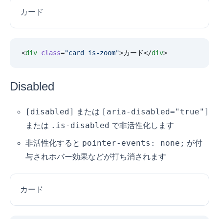
カード
<
div
 class
=
"
card is-zoom
"
>カード</
div
>
Disabled
[disabled]
[aria-disabled="true"]
または
.is-disabled
または
で非活性化します
pointer-events: none;
非活性化すると
が付
与されホバー効果などが打ち消されます
カード