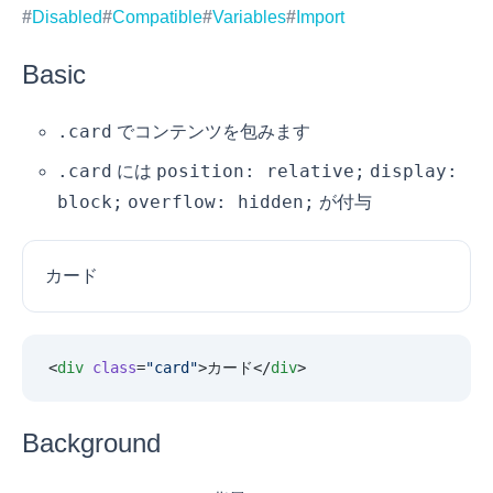
Disabled
Compatible
Variables
Import
Basic
.card
でコンテンツを包みます
.card
position: relative;
display:
には
block;
overflow: hidden;
が付与
カード
<
div
 class
=
"
card
"
>カード</
div
>
Background