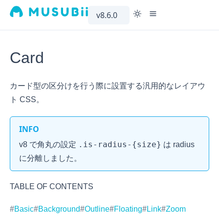
v8.6.0
MAIN
GUIDES
BA
Card
Docs
Introduction
カード型の区分けを行う際に設置する汎用的なレイアウ
Demo
Setup
ト CSS。
GitHub
Migration
Optimize
INFO
.is-radius-{size}
v8 で角丸の設定
は
radius
に分離しました。
TABLE OF CONTENTS
Basic
Background
Outline
Floating
Link
Zoom