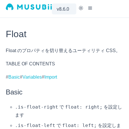
v8.6.0
MAIN
GUIDES
BA
Float
Docs
Introduction
Float のプロパティを切り替えるユーティリティ CSS。
Demo
Setup
GitHub
Migration
TABLE OF CONTENTS
Optimize
Basic
Variables
Import
Basic
.is-float-right
float: right;
で
を設定し
ます
.is-float-left
float: left;
で
を設定しま